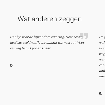
Wat anderen zeggen
Dankje voor de bijzondere ervaring. Deze sessie
De 
heeft zo veel in mij losgemaakt wat vast zat. Voor
wak
eeuwig ben ik je dankbaar.
ik e
zo 
wete
D.
een
hadd
me 
B.