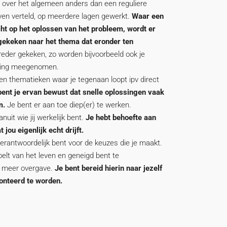
 over het algemeen anders dan een reguliere
oven verteld, op meerdere lagen gewerkt.
Waar een
ht op het oplossen van het probleem, wordt er
 gekeken naar het thema dat eronder ten
eder gekeken, zo worden bijvoorbeeld ook je
eving meegenomen.
 en thematieken waar je tegenaan loopt ipv direct
bent je ervan bewust dat snelle oplossingen vaak
m.
Je bent er aan toe diep(er) te werken.
nuit wie jij werkelijk bent.
Je hebt behoefte aan
jou eigenlijk echt drijft.
verantwoordelijk bent voor de keuzes die je maakt.
oelt van het leven en geneigd bent te
ar meer overgave.
Je bent bereid hierin naar jezelf
onteerd te worden.