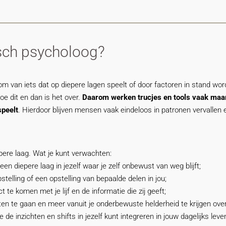
isch psycholoog?
om van iets dat op diepere lagen speelt of door factoren in stand wo
oe dit en dan is het over.
Daarom werken trucjes en tools vaak maar 
speelt
. Hierdoor blijven mensen vaak eindeloos in patronen vervallen en
pere laag. Wat je kunt verwachten:
en diepere laag in jezelf waar je zelf onbewust van weg blijft;
stelling of een opstelling van bepaalde delen in jou;
e komen met je lijf en de informatie die zij geeft;
hten te gaan en meer vanuit je onderbewuste helderheid te krijgen ov
e inzichten en shifts in jezelf kunt integreren in jouw dagelijks leve