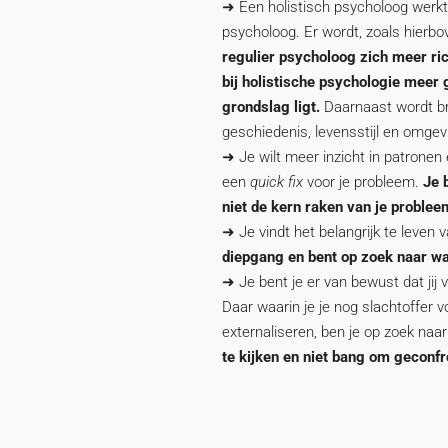
➜ Een holistisch psycholoog werkt
psycholoog. Er wordt, zoals hierb
regulier psycholoog zich meer ric
bij holistische psychologie meer
grondslag ligt.
Daarnaast wordt br
geschiedenis, levensstijl en omg
➜ Je wilt meer inzicht in patronen
een
quick fix
voor je probleem.
Je 
niet de kern raken van je problee
➜ Je vindt het belangrijk te leven va
diepgang en bent op zoek naar wat 
➜ Je bent je er van bewust dat jij 
Daar waarin je je nog slachtoffer v
externaliseren, ben je op zoek na
te kijken en niet bang om geconfr